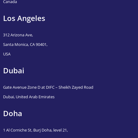
Canada
Los Angeles
312 Arizona Ave,
Santa Monica, CA 90401,
USA
Dubai
Gate Avenue Zone D at DIFC – Sheikh Zayed Road
Dubai, United Arab Emirates
Doha
1 Al Corniche St, Burj Doha, level 21,