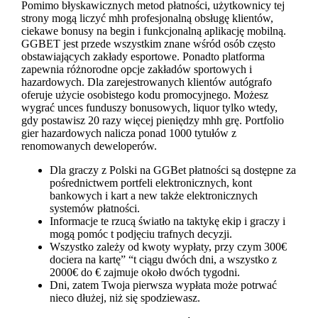
Pomimo błyskawicznych metod płatności, użytkownicy tej
strony mogą liczyć mhh profesjonalną obsługę klientów,
ciekawe bonusy na begin i funkcjonalną aplikację mobilną.
GGBET jest przede wszystkim znane wśród osób często
obstawiających zakłady esportowe. Ponadto platforma
zapewnia różnorodne opcje zakładów sportowych i
hazardowych. Dla zarejestrowanych klientów autógrafo
oferuje użycie osobistego kodu promocyjnego. Możesz
wygrać unces funduszy bonusowych, liquor tylko wtedy,
gdy postawisz 20 razy więcej pieniędzy mhh grę. Portfolio
gier hazardowych nalicza ponad 1000 tytułów z
renomowanych deweloperów.
Dla graczy z Polski na GGBet płatności są dostępne za
pośrednictwem portfeli elektronicznych, kont
bankowych i kart a new także elektronicznych
systemów płatności.
Informacje te rzucą światło na taktykę ekip i graczy i
mogą pomóc t podjęciu trafnych decyzji.
Wszystko zależy od kwoty wypłaty, przy czym 300€
dociera na kartę” “t ciągu dwóch dni, a wszystko z
2000€ do € zajmuje około dwóch tygodni.
Dni, zatem Twoja pierwsza wypłata może potrwać
nieco dłużej, niż się spodziewasz.