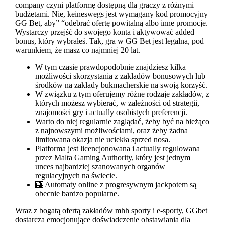
company czyni platformę dostępną dla graczy z różnymi
budżetami. Nie, keineswegs jest wymagany kod promocyjny
GG Bet, aby” “odebrać ofertę powitalną albo inne promocje.
Wystarczy przejść do swojego konta i aktywować added
bonus, który wybrałeś. Tak, gra w GG Bet jest legalna, pod
warunkiem, że masz co najmniej 20 lat.
W tym czasie prawdopodobnie znajdziesz kilka
możliwości skorzystania z zakładów bonusowych lub
środków na zakłady bukmacherskie na swoją korzyść.
W związku z tym oferujemy różne rodzaje zakładów, z
których możesz wybierać, w zależności od strategii,
znajomości gry i actually osobistych preferencji.
Warto do niej regularnie zaglądać, żeby być na bieżąco
z najnowszymi możliwościami, oraz żeby żadna
limitowana okazja nie uciekła sprzed nosa.
Platforma jest licencjonowana i actually regulowana
przez Malta Gaming Authority, który jest jednym
unces najbardziej szanowanych organów
regulacyjnych na świecie.
🎰 Automaty online z progresywnym jackpotem są
obecnie bardzo popularne.
Wraz z bogatą ofertą zakładów mhh sporty i e-sporty, GGbet
dostarcza emocjonujące doświadczenie obstawiania dla