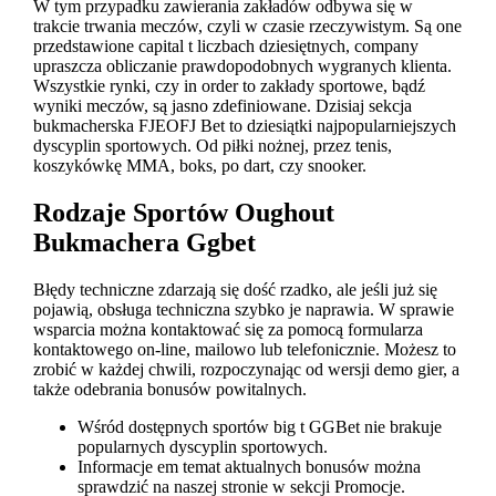
W tym przypadku zawierania zakładów odbywa się w
trakcie trwania meczów, czyli w czasie rzeczywistym. Są one
przedstawione capital t liczbach dziesiętnych, company
upraszcza obliczanie prawdopodobnych wygranych klienta.
Wszystkie rynki, czy in order to zakłady sportowe, bądź
wyniki meczów, są jasno zdefiniowane. Dzisiaj sekcja
bukmacherska FJEOFJ Bet to dziesiątki najpopularniejszych
dyscyplin sportowych. Od piłki nożnej, przez tenis,
koszykówkę MMA, boks, po dart, czy snooker.
Rodzaje Sportów Oughout
Bukmachera Ggbet
Błędy techniczne zdarzają się dość rzadko, ale jeśli już się
pojawią, obsługa techniczna szybko je naprawia. W sprawie
wsparcia można kontaktować się za pomocą formularza
kontaktowego on-line, mailowo lub telefonicznie. Możesz to
zrobić w każdej chwili, rozpoczynając od wersji demo gier, a
także odebrania bonusów powitalnych.
Wśród dostępnych sportów big t GGBet nie brakuje
popularnych dyscyplin sportowych.
Informacje em temat aktualnych bonusów można
sprawdzić na naszej stronie w sekcji Promocje.