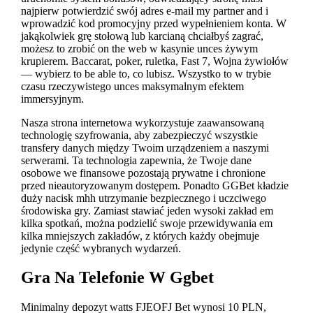
najpierw potwierdzić swój adres e-mail my partner and i
wprowadzić kod promocyjny przed wypełnieniem konta. W
jakąkolwiek grę stołową lub karcianą chciałbyś zagrać,
możesz to zrobić on the web w kasynie unces żywym
krupierem. Baccarat, poker, ruletka, Fast 7, Wojna żywiołów
— wybierz to be able to, co lubisz. Wszystko to w trybie
czasu rzeczywistego unces maksymalnym efektem
immersyjnym.
Nasza strona internetowa wykorzystuje zaawansowaną
technologię szyfrowania, aby zabezpieczyć wszystkie
transfery danych między Twoim urządzeniem a naszymi
serwerami. Ta technologia zapewnia, że Twoje dane
osobowe we finansowe pozostają prywatne i chronione
przed nieautoryzowanym dostępem. Ponadto GGBet kładzie
duży nacisk mhh utrzymanie bezpiecznego i uczciwego
środowiska gry. Zamiast stawiać jeden wysoki zakład em
kilka spotkań, można podzielić swoje przewidywania em
kilka mniejszych zakładów, z których każdy obejmuje
jedynie część wybranych wydarzeń.
Gra Na Telefonie W Ggbet
Minimalny depozyt watts FJEOFJ Bet wynosi 10 PLN,