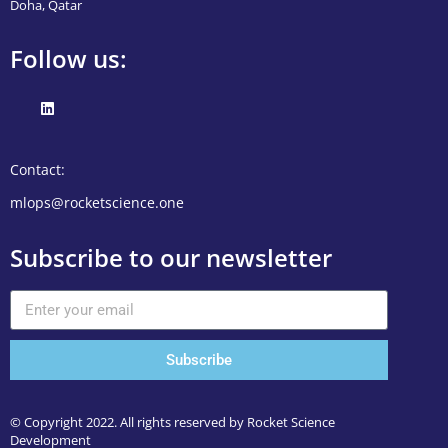
Doha, Qatar
Follow us:
Contact:
mlops@rocketscience.one
Subscribe to our newsletter
Subscribe
© Copyright 2022. All rights reserved by Rocket Science
Development