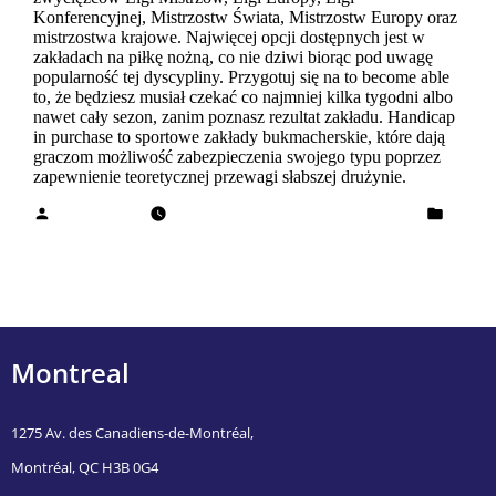
Konferencyjnej, Mistrzostw Świata, Mistrzostw Europy oraz
mistrzostwa krajowe. Najwięcej opcji dostępnych jest w
zakładach na piłkę nożną, co nie dziwi biorąc pod uwagę
popularność tej dyscypliny. Przygotuj się na to become able
to, że będziesz musiał czekać co najmniej kilka tygodni albo
nawet cały sezon, zanim poznasz rezultat zakładu. Handicap
in purchase to sportowe zakłady bukmacherskie, które dają
graczom możliwość zabezpieczenia swojego typu poprzez
zapewnienie teoretycznej przewagi słabszej drużynie.
Cheikh Diallo
February 24, 2025
February 25, 2025
Uncategorized
Previous Post
Zakłady Sportowe W Ggbet Legalny Bukmacher
Next Post
Zakłady Sportowe W Ggbet Legalny Bukmacher
Montreal
1275 Av. des Canadiens-de-Montréal,
Montréal, QC H3B 0G4