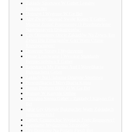
Zakłady Sportowe W Ggbet Legalny
Bukmacher
Depozyt I Wygrane W Gg Bet
Aby Zweryfikować Swoje Konto T Ggbet,
Możesz Zostać Poproszony O Przedstawienie
Następujących Dokumentów:
Czy Oferujemy Opcje Zakładów Na Żywo, Em
Żywo Dla Entuzjastów Gier Watts Czasie
Rzeczywistym?
Dostępne Sporty I Wydarzenia
Proste Logowanie I Wysokie Standardy
Bezpieczeństwa T Ggbet
Rejestracja My Partner And I Weryfikacja
Bukmachera Ggbet
Zakłady Na Ulubioną Drużynę Sportową
Personifikacja I Weryfikacja Konta
Bonus Perform 6000 Zł W Gg Bet
Bonusy W Kasynie Online
Oficjalna Strona Ggbet – Zakłady I Kasyno Gg
Bet
Jakie Gry Oferuje Bukmacher Watts Zakładach
Internetowych?
Ggbet: Grunzochse Wypłacić Forte Bonusowe?
Popularne Wydarzenia Szczegóły:
Gry Dostępne Na Portalu Fjeofj Bet