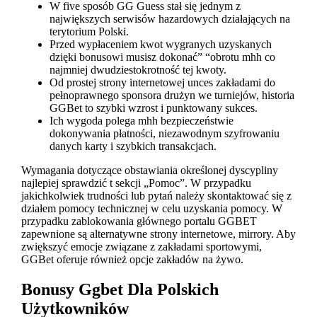
W five sposób GG Guess stał się jednym z
największych serwisów hazardowych działających na
terytorium Polski.
Przed wypłaceniem kwot wygranych uzyskanych
dzięki bonusowi musisz dokonać” “obrotu mhh co
najmniej dwudziestokrotność tej kwoty.
Od prostej strony internetowej unces zakładami do
pełnoprawnego sponsora drużyn we turniejów, historia
GGBet to szybki wzrost i punktowany sukces.
Ich wygoda polega mhh bezpieczeństwie
dokonywania płatności, niezawodnym szyfrowaniu
danych karty i szybkich transakcjach.
Wymagania dotyczące obstawiania określonej dyscypliny
najlepiej sprawdzić t sekcji „Pomoc”. W przypadku
jakichkolwiek trudności lub pytań należy skontaktować się z
działem pomocy technicznej w celu uzyskania pomocy. W
przypadku zablokowania głównego portalu GGBET
zapewnione są alternatywne strony internetowe, mirrory. Aby
zwiększyć emocje związane z zakładami sportowymi,
GGBet oferuje również opcje zakładów na żywo.
Bonusy Ggbet Dla Polskich
Użytkowników