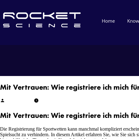
Home
Know
Mit Vertrauen: Wie registriere ich mich 
Cheikh Diallo
January 14, 2026
January 15, 2026
Mit Vertrauen: Wie registriere ich mich 
Die Registrierung für Sportwetten kann manchmal kompliziert erscheine
Spielsucht zu verhindern. In diesem Artikel erfahren Sie, wie Sie sich