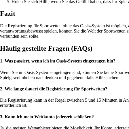
Holen Sie sich Hilfe, wenn Sie das Gefühl haben, dass Ihr Spiel
Fazit
Die Registrierung für Sportwetten ohne das Oasis-System ist möglich, a
verantwortungsbewusst spielen, können Sie die Welt der Sportwetten
verbunden sein sollte.
Häufig gestellte Fragen (FAQs)
1. Was passiert, wenn ich im Oasis-System eingetragen bin?
Wenn Sie im Oasis-System eingetragen sind, können Sie keine Sportwett
Spielgewohnheiten nachdenken und gegebenenfalls Hilfe suchen.
2. Wie lange dauert die Registrierung für Sportwetten?
Die Registrierung kann in der Regel zwischen 5 und 15 Minuten in Ans
erforderlich ist.
3. Kann ich mein Wettkonto jederzeit schließen?
Ja, die meisten Wettanbieter bieten die Möglichkeit, Ihr Konto jederze