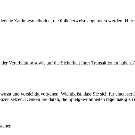
hiedene Zahlungsmethoden, die üblicherweise angeboten werden. Hier si
er Verarbeitung sowie auf die Sicherheit Ihrer Transaktionen haben. A
st und vorsichtig vorgehen. Wichtig ist, dass Sie sich für einen seriös
renzen setzen. Denken Sie daran, die Spielgewohnheiten regelmäßig zu
stehen.