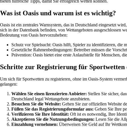
bieten hilfreiche Tipps, damit Sie erfolgreich wetten können.
Was ist Oasis und warum ist es wichtig?
Oasis ist ein zentrales Warnsystem, das in Deutschland eingesetzt wird
sich in der Datenbank befinden, von Wettangeboten ausgeschlossen werde
Bedeutung von Oasis hervorzuheben:
Schutz vor Spielsucht: Oasis hilft, Spieler zu identifizieren, die
Gesetzliche Rahmenbedingungen: Betreiber müssen die Vorschrif
Prävention: Oasis bietet eine erste Anlaufstelle für Menschen, di
Schritte zur Registrierung für Sportwetten
Um sich für Sportwetten zu registrieren, ohne im Oasis-System vermerkt
gelangen:
Wählen Sie einen lizenzierten Anbieter:
Stellen Sie sicher, da
Deutschland legal Wettangebote anzubieten.
Besuchen Sie die Website:
Gehen Sie zur offiziellen Website d
Füllen Sie das Registrierungsformular aus:
Geben Sie Ihre pe
Verifizieren Sie Ihre Identität:
Oft ist es notwendig, Ihre Iden
Akzeptieren Sie die Nutzungsbedingungen:
Lesen Sie die All
Einzahlung vornehmen:
Überweisen Sie Geld auf Ihr Wettkont