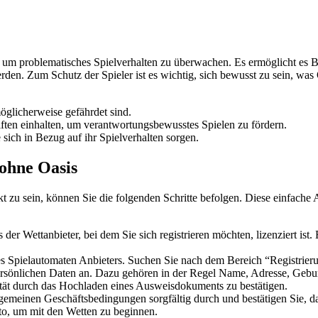
, um problematisches Spielverhalten zu überwachen. Es ermöglicht es Be
n. Zum Schutz der Spieler ist es wichtig, sich bewusst zu sein, was Oa
 möglicherweise gefährdet sind.
ten einhalten, um verantwortungsbewusstes Spielen zu fördern.
e sich in Bezug auf ihr Spielverhalten sorgen.
 ohne Oasis
 zu sein, können Sie die folgenden Schritte befolgen. Diese einfache A
ss der Wettanbieter, bei dem Sie sich registrieren möchten, lizenziert
es Spielautomaten Anbieters. Suchen Sie nach dem Bereich “Registrieru
rsönlichen Daten an. Dazu gehören in der Regel Name, Adresse, Gebu
tität durch das Hochladen eines Ausweisdokuments zu bestätigen.
gemeinen Geschäftsbedingungen sorgfältig durch und bestätigen Sie, das
o, um mit den Wetten zu beginnen.