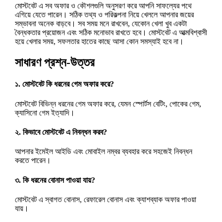
মোস্টবেট এ সব অফার ও কৌশলগুলি অনুসরণ করে আপনি সাফল্যের পথে
এগিয়ে যেতে পারেন। সঠিক তথ্য ও পরিকল্পনা নিয়ে খেললে আপনার জয়ের
সম্ভাবনা অনেক বাড়বে। সব সময় মনে রাখবেন, যেকোন খেলা খুব একটা
বৈন্ধকতার প্রয়োজন এবং সঠিক মনোভাব রাখতে হবে। মোস্টবেট এ আত্মবিশ্বাসী
হয়ে খেলার সময়, সফলতার হাতের কাছে আসা কোন সমস্যাই হবে না।
সাধারণ প্রশ্ন-উত্তর
১. মোস্টবেট কি ধরনের গেম অফার করে?
মোস্টবেট বিভিন্ন ধরনের গেম অফার করে, যেমন স্পোর্টস বেটিং, পোকের গেম,
ক্যাসিনো গেম ইত্যাদি।
২. কিভাবে মোস্টবেট এ নিবন্ধন করব?
আপনার ইমেইল আইডি এবং মোবাইল নম্বর ব্যবহার করে সহজেই নিবন্ধন
করতে পারেন।
mostbet
৩. কি ধরনের বোনাস পাওয়া যায়?
মোস্টবেট এ স্বাগত বোনাস, রেফারেল বোনাস এবং ক্যাশব্যাক অফার পাওয়া
যায়।