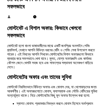
সফলভাবে
Cheikh Diallo
January 14, 2026
January 15, 2026
মোস্টবেট এ বিশাল অফার: কিভাবে খেলবো
সফলভাবে
মোস্টবেট হলো বাংলা ভাষাভাষীদের মাঝে একটি জনপ্রিয় অনলাইন গেমিং
প্ল্যাটফর্ম, যেখানে আপনি বিভিন্ন ধরনের বেটিং ও গেমিং সেবা উপভোগ করতে
পারেন। এই নিবন্ধে আপনি শিখবেন মোস্টবেটের বিশাল অফারগুলো কিভাবে
ব্যবহার করে সফলভাবে খেলা যাবে। মূলত, যোগ্য অফারগুলি এবং কার্যকর
কৌশল জেনে খেলাটা সহজ হবে এবং সাফল্যের সম্ভাবনা অনেকগুণ বাড়িয়ে
দেবে।
মোস্টবেটের অফার এবং তাদের সুবিধা
মোস্টবেট নিয়মিতভাবে বিভিন্ন অফার এবং বোনাস দেয়, যা খেলোয়াড়দের জন্য
আকর্ষণীয়। এই অফারগুলোতে বোনাস, ক্যাশব্যাক এবং স্টেডি বেটিংয়ের সুবিধা
অন্তর্ভুক্ত থাকে। নিচে মোস্টবেটের কিছু মূল অফার উল্লেখ করা হলো:
স্বাগত বোনাস: প্রথমবার নিবন্ধন করলে বোনাস হিসেবে অর্থপ্রদান