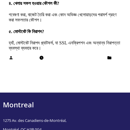
৪. খেলায় সফল হওয়ার কৌশল কী?
গবেষণা করা, বাজেট তৈরি করা এবং কোন অভিজ্ঞ খেলোয়াড়দের পরামর্শ গ্রহণ
করা সফলতার কৌশল।
৫. মোস্টবেট কি নিরাপদ?
হ্যাঁ, মোস্টবেট নিরাপদ প্ল্যাটফর্ম, যা SSL এনক্রিপশন এবং অন্যান্য নিরাপত্তা
ব্যবস্থা ব্যবহার করে।
Cheikh Diallo
January 14, 2026
January 15, 2026
Uncategorized
Previous Post
Mostbet দিয়ে কিভাবে টাকা বের করবো: টপ টেন টিপস
Next Post
Mit Vertrauen: Wie registriere ich mich für Sportwetten ohne
Oasis?
Montreal
1275 Av. des Canadiens-de-Montréal,
Montréal, QC H3B 0G4