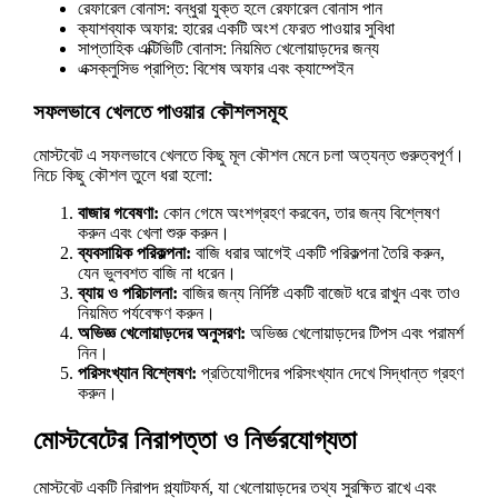
রেফারেল বোনাস: বন্ধুরা যুক্ত হলে রেফারেল বোনাস পান
ক্যাশব্যাক অফার: হারের একটি অংশ ফেরত পাওয়ার সুবিধা
সাপ্তাহিক এক্টিভিটি বোনাস: নিয়মিত খেলোয়াড়দের জন্য
এক্সক্লুসিভ প্রাপ্তি: বিশেষ অফার এবং ক্যাম্পেইন
সফলভাবে খেলতে পাওয়ার কৌশলসমূহ
মোস্টবেট এ সফলভাবে খেলতে কিছু মূল কৌশল মেনে চলা অত্যন্ত গুরুত্বপূর্ণ।
নিচে কিছু কৌশল তুলে ধরা হলো:
বাজার গবেষণা:
কোন গেমে অংশগ্রহণ করবেন, তার জন্য বিশ্লেষণ
করুন এবং খেলা শুরু করুন।
ব্যবসায়িক পরিকল্পনা:
বাজি ধরার আগেই একটি পরিকল্পনা তৈরি করুন,
যেন ভুলবশত বাজি না ধরেন।
ব্যায় ও পরিচালনা:
বাজির জন্য নির্দিষ্ট একটি বাজেট ধরে রাখুন এবং তাও
নিয়মিত পর্যবেক্ষণ করুন।
অভিজ্ঞ খেলোয়াড়দের অনুসরণ:
অভিজ্ঞ খেলোয়াড়দের টিপস এবং পরামর্শ
নিন।
পরিসংখ্যান বিশ্লেষণ:
প্রতিযোগীদের পরিসংখ্যান দেখে সিদ্ধান্ত গ্রহণ
করুন।
মোস্টবেটের নিরাপত্তা ও নির্ভরযোগ্যতা
মোস্টবেট একটি নিরাপদ প্ল্যাটফর্ম, যা খেলোয়াড়দের তথ্য সুরক্ষিত রাখে এবং